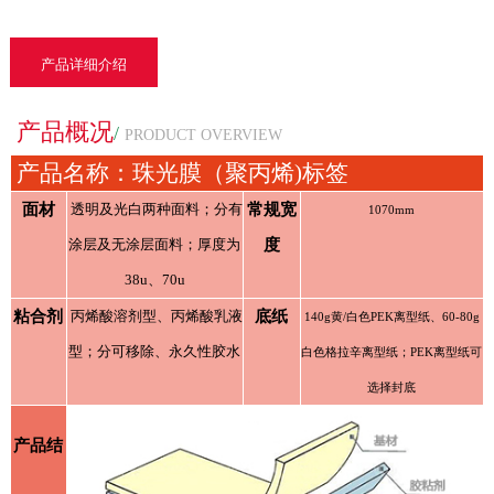
产品详细介绍
产品概况
/
PRODUCT OVERVIEW
产品名称：珠光膜（聚丙烯)标签
面材
透明及光白两种面料；分有
常规宽
1070mm
涂层及无涂层面料；厚度为
度
38u、70u
粘合剂
丙烯酸溶剂型、丙烯酸乳液
底纸
140g黄/白色PEK离型纸、60-80g
型；分可移除、永久性胶水
白色格拉辛离型纸；PEK离型纸可
选择封底
产品结