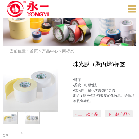

当前位置：
首页
>
产品中心
>
商标类
珠光膜（聚丙烯)标签
•环保
•柔软，帖服性好
•抗污性、耐化学腐蚀能力强
用途：适合各种有弧度的化妆品、护肤品
等瓶身标签。
< 上一款产品
下一款产品 >
0
分享: