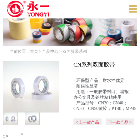

当前位置：
首页
>
产品中心
>
双面胶带系列
CN系列双面胶带
· 环保型产品、耐水性优异
· 耐候性显著
· 用途：一般胶带封口、墙报、
办公文具及铭牌粘贴使用
· 产品型号：CN30；CN40；
CN50；CN50黄胶；PT40；MP45
< 上一款产品
下一款产品 >
0
分享: