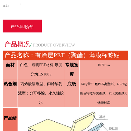
0
分享:
产品详细介绍
产品概况
/
PRODUCT OVERVIEW
产品名称：有涂层PET（聚酯）薄膜标签贴
面材
白色、透明PET材料;厚度
常规宽
1070mm
分为12-100u
度
粘合剂
丙烯酸溶剂型、丙烯酸乳
底纸
140g黄/白色PEK离型纸、60-80g
液型；分可移除、永久性胶
白色格拉辛离型纸；PEK离型纸可
水
选择封底
产品结