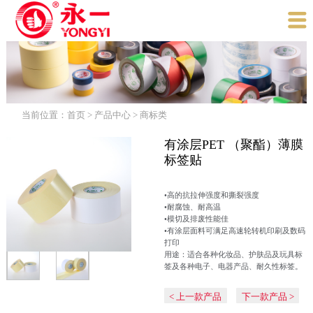

当前位置：
首页
>
产品中心
>
商标类
有涂层PET （聚酯）薄膜
标签贴
•高的抗拉伸强度和撕裂强度
•耐腐蚀、耐高温
•模切及排废性能佳
•有涂层面料可满足高速轮转机印刷及数码
打印
用途：适合各种化妆品、护肤品及玩具标
签及各种电子、电器产品、耐久性标签。
< 上一款产品
下一款产品 >